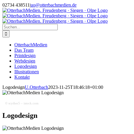
Zum
02734 438511
|
uo@otterbachmedien.de
Inhalt
springen
Suche
nach:
OtterbachMedien
Das Team
Printdesign
Webdesign
Logodesign
Illustrationen
Kontakt
Logodesign
U.Otterbach
2023-11-25T18:46:18+01:00
© scyther5 – istock.com
Logodesign